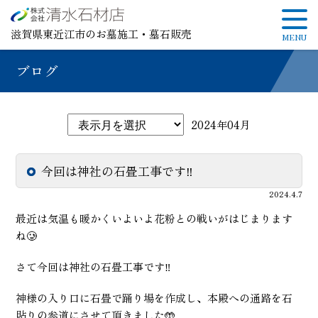
滋賀県東近江市のお墓施工・墓石販売
ブログ
2024年04月
今回は神社の石畳工事です‼️
2024.4.7
最近は気温も暖かくいよいよ花粉との戦いがはじまります
ね🥲
さて今回は神社の石畳工事です‼️
神様の入り口に石畳で踊り場を作成し、本殿への通路を石
貼りの参道にさせて頂きました🤲