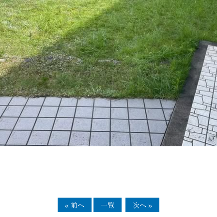
« 前へ
一覧
次へ »