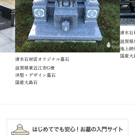
清水石
滋賀県
地上納
国産大
清水石材店オリジナル墓石
滋賀県東近江市G様
洋型・デザイン墓石
国産大島石