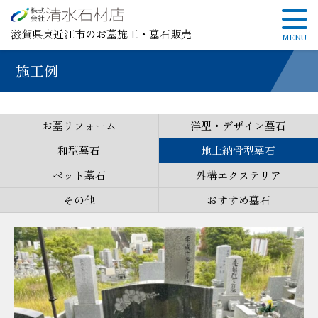
滋賀県東近江市のお墓施工・墓石販売
施工例
お墓リフォーム
洋型・デザイン墓石
和型墓石
地上納骨型墓石
ペット墓石
外構エクステリア
その他
おすすめ墓石