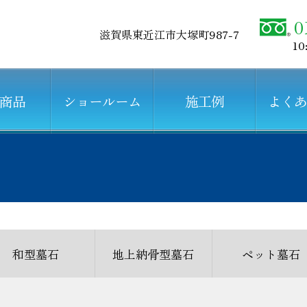
0
滋賀県東近江市大塚町987-7
10
商品
ショールーム
施工例
よく
和型墓石
地上納骨型墓石
ペット墓石