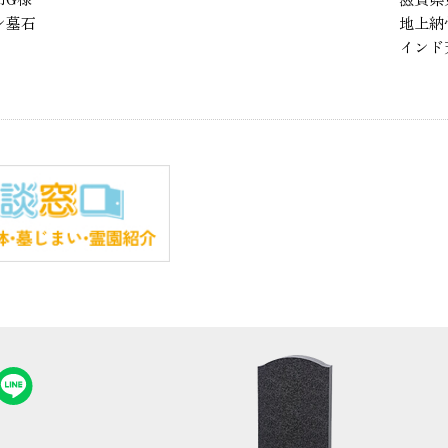
墓石
地上納骨
インド天