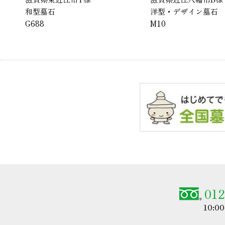
和型墓石
洋型・デザイン墓石
G688
M10
012
10:0