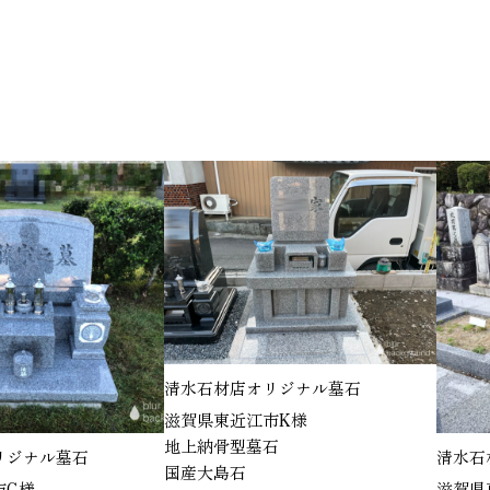
清水石材店オリジナル墓石
滋賀県東近江市K様
地上納骨型墓石
ジナル墓石
清水石材
国産大島石
G様
滋賀県東