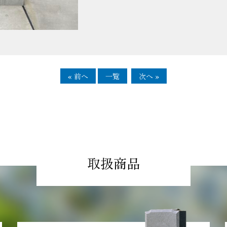
« 前へ
一覧
次へ »
取扱商品