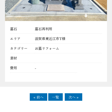
墓石
墓石再利用
エリア
滋賀県東近江市T様
カテゴリー
お墓リフォーム
素材
費用
-
« 前へ
一覧
次へ »