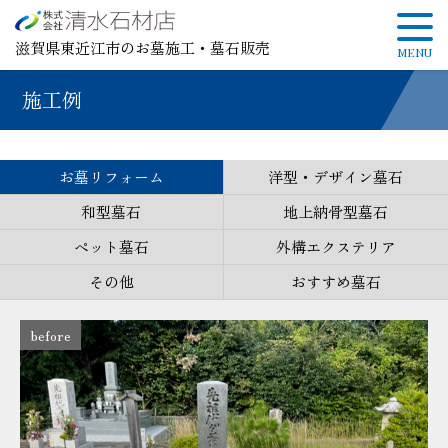
滋賀県東近江市のお墓施工・墓石販売
施工例
お墓リフォーム
洋型・デザイン墓石
和型墓石
地上納骨型墓石
ペット墓石
外構エクステリア
その他
おすすめ墓石
before