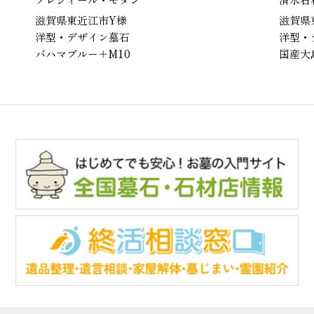
滋賀県東近江市Y様
滋賀県
洋型・デザイン墓石
洋型・
バハマブルー＋M10
国産大