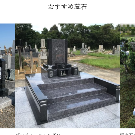
おすすめ墓石
プレジィール・モダン
清水石