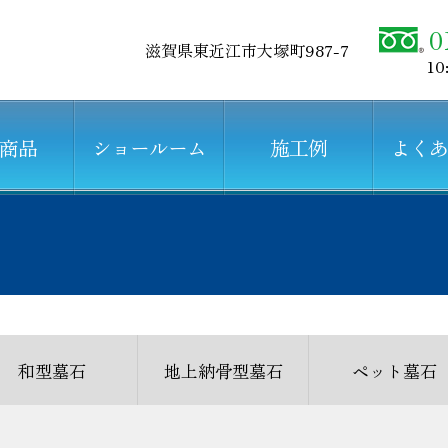
0
滋賀県東近江市大塚町987-7
10
商品
ショールーム
施工例
よく
和型墓石
地上納骨型墓石
ペット墓石