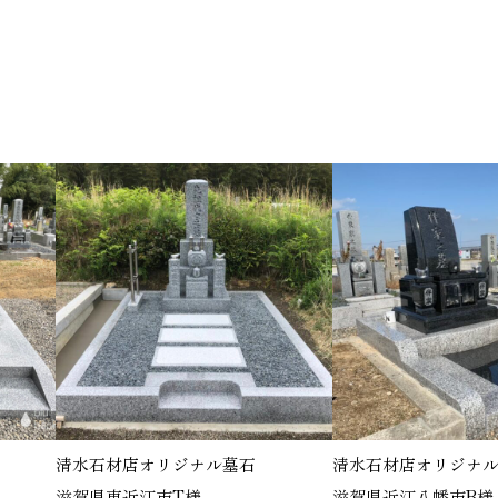
ジナル墓石
清水石材店オリジナル墓石
プレジ
T様
滋賀県近江八幡市B様
滋賀県