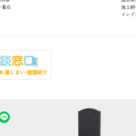
地上納骨型墓石
インド天山