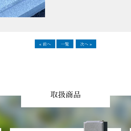
« 前へ
一覧
次へ »
取扱商品