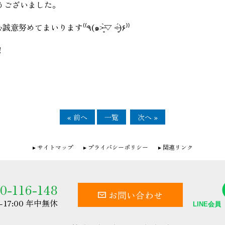
うございました。
これからもお客様満足120%を目指して、日々、誠心誠意努めてまいります⁽⁽٩(๑˃̶͈̀▽ ˂̶͈́)۶⁾⁾
！
« 前へ
一覧
次へ »
サイトマップ
プライバシーポリシー
関連リンク
0-116-148
お問い合わせ
0-17:00 年中無休