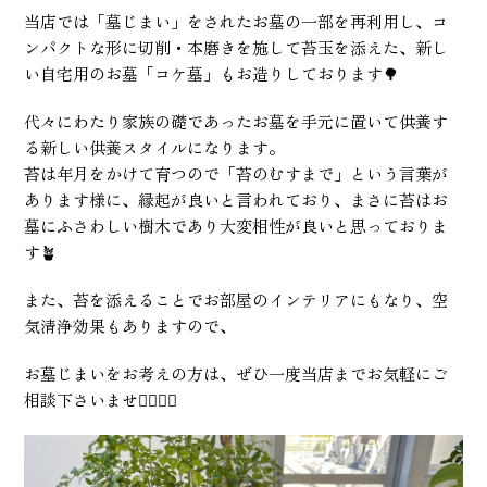
当店では「墓じまい」をされたお墓の一部を再利用し、コ
ンパクトな形に切削・本磨きを施して苔玉を添えた、新し
い自宅用のお墓「コケ墓」もお造りしております🌳
代々にわたり家族の礎であったお墓を手元に置いて供養す
る新しい供養スタイルになります。
苔は年月をかけて育つので「苔のむすまで」という言葉が
あります様に、縁起が良いと言われており、まさに苔はお
墓にふさわしい樹木であり大変相性が良いと思っておりま
す🪴
また、苔を添えることでお部屋のインテリアにもなり、空
気清浄効果もありますので、
お墓じまいをお考えの方は、ぜひ一度当店までお気軽にご
相談下さいませ💁🏻‍♀️✨