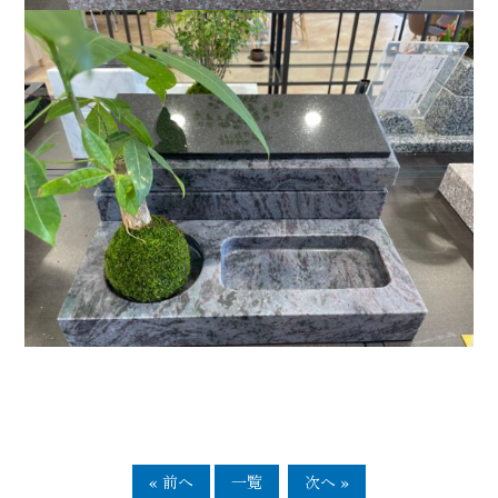
« 前へ
一覧
次へ »