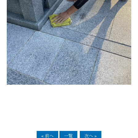
« 前へ
一覧
次へ »