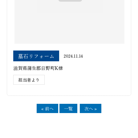
墓石リフォーム
2024.11.14
滋賀県蒲生郡日野町K様
担当者より
« 前へ
一覧
次へ »