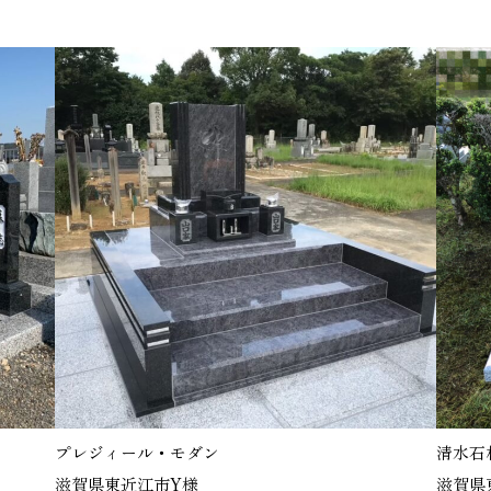
プレジィール・モダン
清水石
滋賀県東近江市Y様
滋賀県