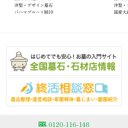
洋型・デザイン墓石
洋型・
バハマブルー＋M10
国産大
0120-116-148